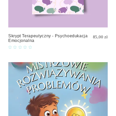
Skrypt Terapeutyczny - Psychoedukacja
85,00 zł
Emocjonalna
Quick
view