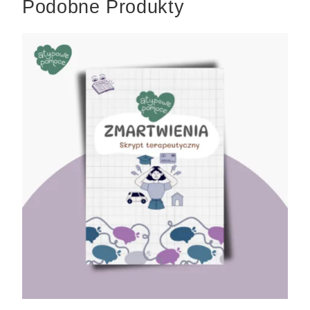
Podobne Produkty
Quick
view