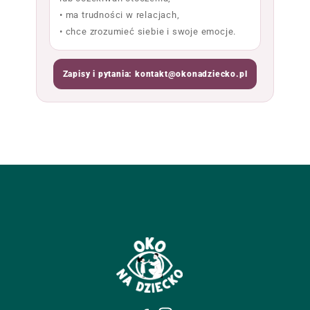
• ma trudności w relacjach,
• chce zrozumieć siebie i swoje emocje.
Zapisy i pytania: kontakt@okonadziecko.pl