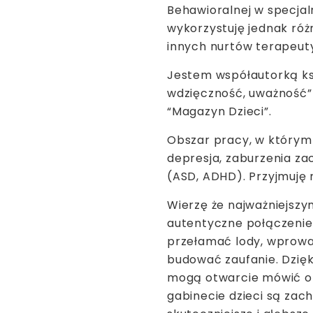
Behawioralnej w specjaln
wykorzystuję jednak róż
innych nurtów terapeut
Jestem współautorką ksi
wdzięczność, uważność”
“Magazyn Dzieci”.
Obszar pracy, w którym o
depresja, zaburzenia z
(ASD, ADHD). Przyjmuję m
Wierzę że najważniejszy
autentyczne połączenie
przełamać lody, wprowa
budować zaufanie. Dzięk
mogą otwarcie mówić o
gabinecie dzieci są zac