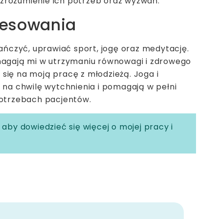
e zrozumienie ich potrzeb oraz wyzwań.
resowania
ańczyć, uprawiać sport, jogę oraz medytację.
agają mi w utrzymaniu równowagi i zdrowego
a się na moją pracę z młodzieżą. Joga i
na chwilę wytchnienia i pomagają w pełni
otrzebach pacjentów.
aby dowiedzieć się więcej o mojej pracy i