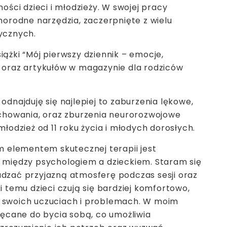
ości dzieci i młodzieży. W swojej pracy
norodne narzędzia, zaczerpnięte z wielu
ycznych.
ążki “Mój pierwszy dziennik – emocje,
 oraz artykułów w magazynie dla rodziców
dnajduję się najlepiej to zaburzenia lękowe,
achowania, oraz zburzenia neurorozwojowe
łodzież od 11 roku życia i młodych dorosłych.
m elementem skutecznej terapii jest
 między psychologiem a dzieckiem. Staram się
dzać przyjazną atmosferę podczas sesji oraz
i temu dzieci czują się bardziej komfortowo,
 swoich uczuciach i problemach. W moim
hęcane do bycia sobą, co umożliwia