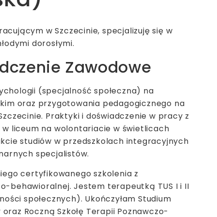
cującym w Szczecinie, specjalizuję się w
młodymi dorosłymi.
adczenie Zawodowe
chologii (specjalność społeczna) na
skim oraz przygotowania pedagogicznego na
zczecinie. Praktyki i doświadczenie w pracy z
 w liceum na wolontariacie w świetlicach
kcie studiów w przedszkolach integracyjnych
narnych specjalistów.
iego certyfikowanego szkolenia z
-behawioralnej. Jestem terapeutką TUS I i II
tności społecznych). Ukończyłam Studium
ży oraz Roczną Szkołę Terapii Poznawczo-