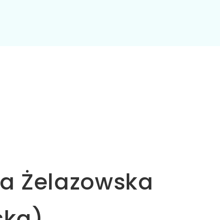
ia Żelazowska
ska)