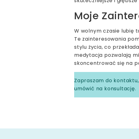
skuteczniejsze i głębsz
Moje Zainte
W wolnym czasie lubię t
Te zainteresowania pom
stylu życia, co przekład
medytacja pozwalają mi 
skoncentrować się na p
Zapraszam do kontaktu, 
umówić na konsultację.