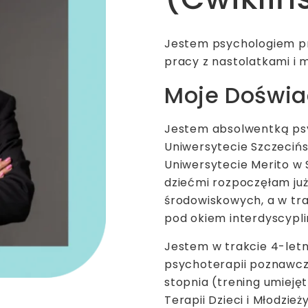
Jestem psychologiem pra
pracy z nastolatkami i 
Moje Doświ
Jestem absolwentką psy
Uniwersytecie Szczeciń
Uniwersytecie Merito w S
dziećmi rozpoczęłam już
środowiskowych, a w tra
pod okiem interdyscypli
Jestem w trakcie 4-letn
psychoterapii poznawczo
stopnia (trening umieję
Terapii Dzieci i Młodzie