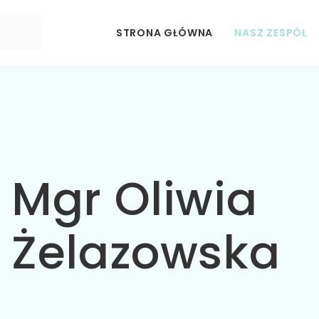
STRONA GŁÓWNA
NASZ ZESPÓŁ
Mgr Oliwia
Żelazowska​