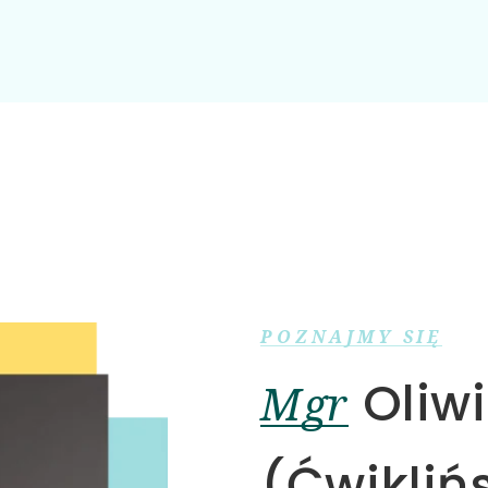
POZNAJMY SIĘ
Oliw
Mgr
(Ćwikliń