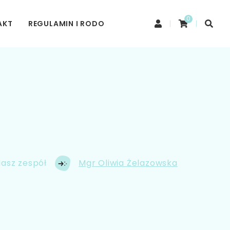
0
AKT
REGULAMIN I RODO
asz zespół
Mgr Oliwia Żelazowska​