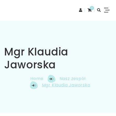
0
Mgr Klaudia
Jaworska
Home
Nasz zespół
Mgr Klaudia Jaworska