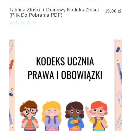
Tablica Złości + Domowy Kodeks Złości
19,00 zł
(plik Do Pobrania PDF)
Quick
view