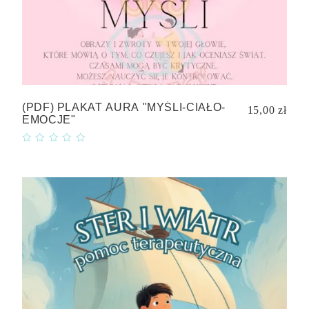
(PDF) PLAKAT AURA "MYŚLI-CIAŁO-
15,00 zł
EMOCJE"
Quick
view