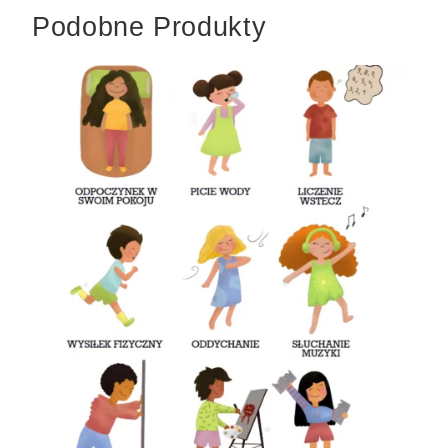
Podobne Produkty
Quick
view