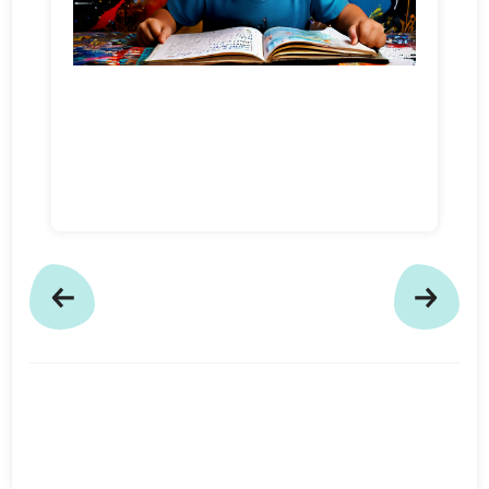
Pomoc dla Dzieci z
ADHD w Szczecinie